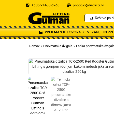
+385 91 488 6265
prodaja@dizalica.hr
Rešitve po d
PRIJEMANJE TOVORA
VEZANJE IN PR
Domov
Pnevmatska dvigala
Lahka pnevmatska dvigal