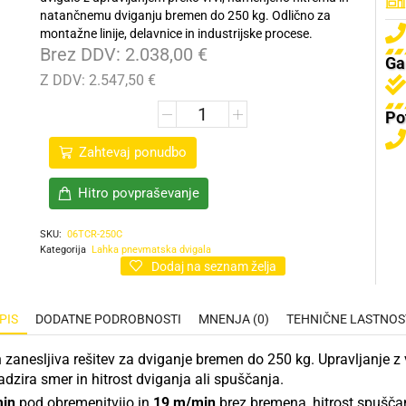
natančnemu dviganju bremen do 250 kg. Odlično za
montažne linije, delavnice in industrijske procese.
Brez DDV:
2.038,00
€
Gar
Z DDV:
2.547,50
€
Po
Zahtevaj ponudbo
Hitro povpraševanje
SKU:
06TCR-250C
Kategorija
Lahka pnevmatska dvigala
Dodaj na seznam želja
PIS
DODATNE PODROBNOSTI
MNENJA (0)
TEHNIČNE LASTNOS
zanesljiva rešitev za dviganje bremen do 250 kg. Upravljanje z
dzira smer in hitrost dviganja ali spuščanja.
in
pod obremenitvijo in
19 m/min
brez bremena, hitrost spušč