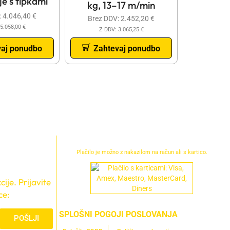
je s tipkami
kg, 13–17 m/min
:
4.046,40
€
Brez DDV:
2.452,20
€
5.058,00
€
Z DDV:
3.065,25
€
vaj ponudbo
Zahtevaj ponudbo
Plačilo je možno z nakazilom na račun ali s kartico.
ije. Prijavite
ce:
SPLOŠNI POGOJI POSLOVANJA
POŠLJI