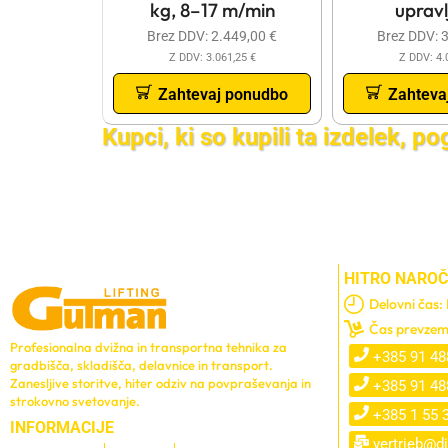
kg, 8–17 m/min
upravl
Brez DDV:
2.449,00
€
Brez DDV:
Z DDV:
3.061,25
€
Z DDV:
4.
Zahtevaj ponudbo
Zahteva
Kupci, ki so kupili ta izdelek, po
HITRO NAROČ
Delovni čas:
Čas prevzem
Profesionalna dvižna in transportna tehnika za
+385 91 48
gradbišča, skladišča, delavnice in transport.
Zanesljive storitve, hiter odziv na povpraševanja in
+385 91 48
strokovno svetovanje.
+385 1 55 
INFORMACIJE
vertrieb@di