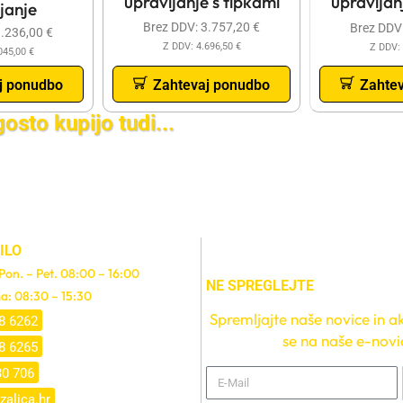
upravljanje s tipkami
upravljan
janje
Brez DDV:
3.757,20
€
Brez DDV
3.236,00
€
Z DDV:
4.696,50
€
Z DDV:
045,00
€
j ponudbo
Zahtevaj ponudbo
Zahte
gosto kupijo tudi...
ILO
 Pon. – Pet. 08:00 – 16:00
NE SPREGLEJTE
a: 08:30 – 15:30
Spremljajte naše novice in akc
8 6262
se na naše e-novi
8 6265
30 706
zalica.hr