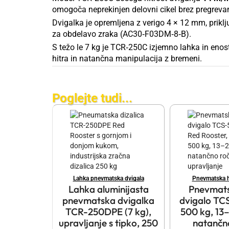
omogoča neprekinjen delovni cikel brez pregrevanj
Dvigalka je opremljena z verigo 4 × 12 mm, prikl
za obdelavo zraka (AC30‑F03DM‑8‑B).
S težo le 7 kg je TCR‑250C izjemno lahka in enosta
hitra in natančna manipulacija z bremeni.
Poglejte tudi...
Lahka pnevmatska dvigala
Pnevmatska hi
Lahka aluminijasta
Pnevmats
pnevmatska dvigalka
dvigalo TC
TCR-250DPE (7 kg),
500 kg, 13
upravljanje s tipko, 250
natančn