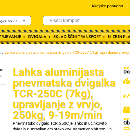
Akcijska ponudba
Viseči kompleti
ejavnostih
ITRJEVANJE
DVIGALA
SKLADIŠČNI TRANSPORT
MIZE IN P
a
Lahka aluminijasta pnevmatska dvigalka TCR-250C (7kg), upravljanje z vrvjo
Lahka aluminijasta
Do
pnevmatska dvigalka
TCR-250C (7kg),
upravljanje z vrvjo,
250kg, 9-19m/min
Ob
Pnevmatsko dvigalo TCR‑250C je lahko in učinkovito
dvigalo z upravljanjem preko vrvi, namenjeno hitremu in