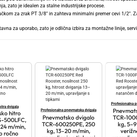
a, zato je idealen za stalne industrijske procese.
jučkom za zrak PT 3/8″ in zahteva minimalni premer cevi 1/2″. Z
vna za uporabo, zato je odlična izbira za montažne linije, servisn
Profesionalna 
tra dvigala
Pnevmats
Profesionalna pnevmatska dvigala
ko hitro
Pnevmatsko dvigalo
TCR-100
S-500LFC,
TCR-600250PE, 250
kg, 5–9
–24 m/min,
kg, 13–20 m/min,
verižn
o ročno