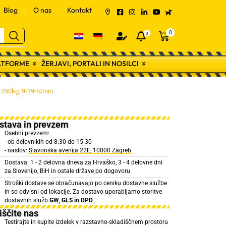
Blog
O nas
Kontakt
0
0
LATFORME
ŽERJAVI, PORTALI IN NOSILCI
, 250kg, 9-19m/min
stava in prevzem
Osebni prevzem:
- ob delovnikih od 8:30 do 15:30
- naslov:
Slavonska avenija 22E, 10000 Zagreb
Dostava: 1 - 2 delovna dneva za Hrvaško, 3 - 4 delovne dni
za Slovenijo, BiH in ostale države po dogovoru
Stroški dostave se obračunavajo po ceniku dostavne službe
in so odvisni od lokacije. Za dostavo uporabljamo storitve
dostavnih služb
GW, GLS in DPD
.
iščite nas
Testirajte in kupite izdelek v razstavno-skladiščnem prostoru