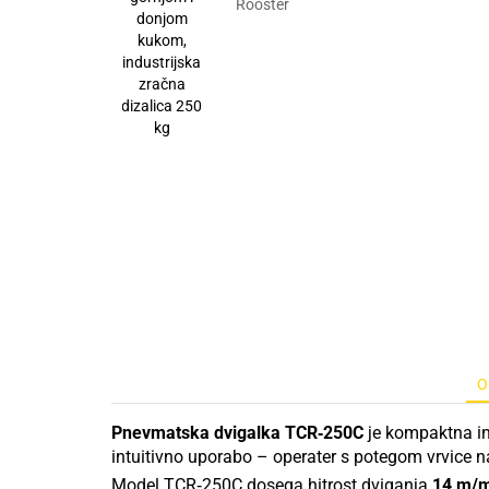
O
Pnevmatska dvigalka TCR‑250C
je kompaktna in 
intuitivno uporabo – operater s potegom vrvice na
Model TCR‑250C dosega hitrost dviganja
14 m/m