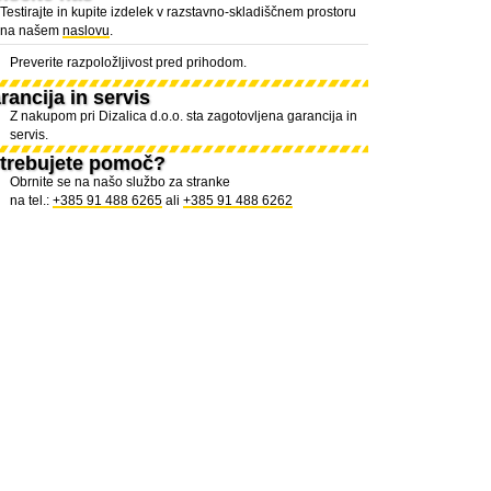
Testirajte in kupite izdelek v razstavno-skladiščnem prostoru
na našem
naslovu
.
Preverite razpoložljivost pred prihodom.
rancija in servis
Z nakupom pri Dizalica d.o.o. sta zagotovljena garancija in
servis.
trebujete pomoč?
Obrnite se na našo službo za stranke
na tel.:
+385 91 488 6265
ali
+385 91 488 6262