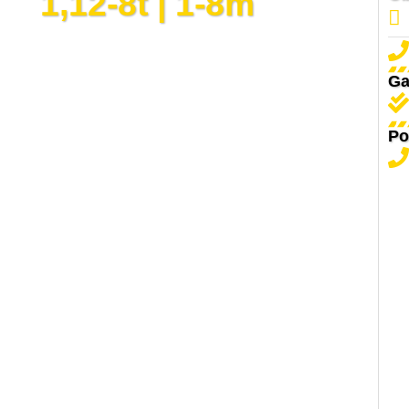
1,12-8t | 1-8m
Ga
Po