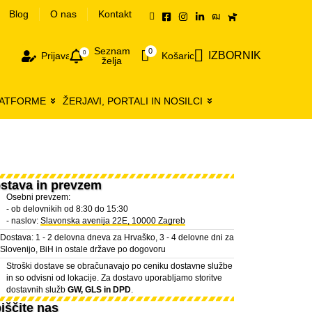
Blog
O nas
Kontakt
Seznam
0
0
IZBORNIK
Prijava
Košarica
želja
LATFORME
ŽERJAVI, PORTALI IN NOSILCI
stava in prevzem
Osebni prevzem:
- ob delovnikih od 8:30 do 15:30
- naslov:
Slavonska avenija 22E, 10000 Zagreb
Dostava: 1 - 2 delovna dneva za Hrvaško, 3 - 4 delovne dni za
Slovenijo, BiH in ostale države po dogovoru
Stroški dostave se obračunavajo po ceniku dostavne službe
in so odvisni od lokacije. Za dostavo uporabljamo storitve
dostavnih služb
GW, GLS in DPD
.
iščite nas