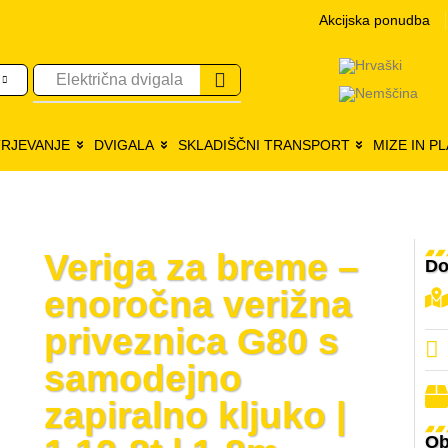
Akcijska ponudba
Električna dvigala
TRJEVANJE
DVIGALA
SKLADIŠČNI TRANSPORT
MIZE IN P
Veriga za breme –
Do
enoročna verižna
priveznica G80 s
samodejno
zapiralno kljuko |
Ob