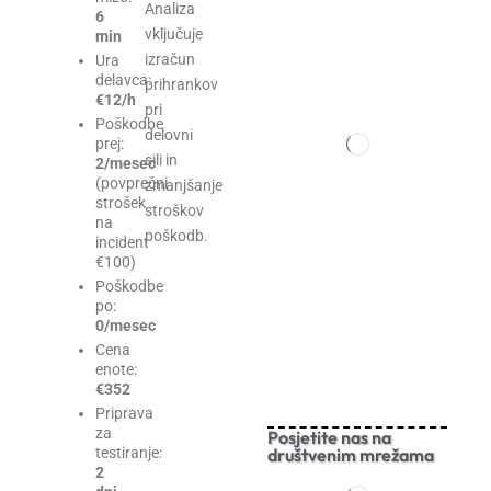
Analiza
6
vključuje
min
izračun
Ura
delavca:
prihrankov
€12/h
pri
Poškodbe
delovni
prej:
sili in
2/mesec
(povprečni
zmanjšanje
strošek
stroškov
na
poškodb.
incident
€100)
Poškodbe
po:
0/mesec
Cena
enote:
€352
Priprava
za
Posjetite nas na
društvenim mrežama
testiranje:
2