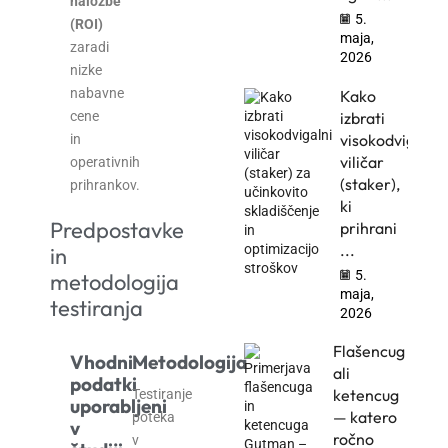
naložbe
5.
(ROI)
maja,
zaradi
2026
nizke
nabavne
Kako
izbrati
cene
visokodvigalni
in
viličar
operativnih
(staker),
prihrankov.
ki
Predpostavke
prihrani
...
in
5.
metodologija
maja,
testiranja
2026
Flašencug
Vhodni
Metodologija
ali
podatki
ketencug
Testiranje
uporabljeni
— katero
poteka
v
ročno
v