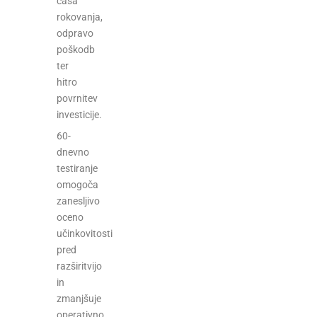
časa
rokovanja,
odpravo
poškodb
ter
hitro
povrnitev
investicije.
60-
dnevno
testiranje
omogoča
zanesljivo
oceno
učinkovitosti
pred
razširitvijo
in
zmanjšuje
operativno