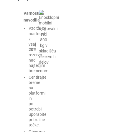
Varnostna
navodila
Vzdržujte
nosilnost
z
vsaj
20%
rezervo
nad
najtežjim
bremenom.
Centirajte
breme
na
platformi
in
po
potrebi
uporabite
pritrdilne
točke.
Obvezno