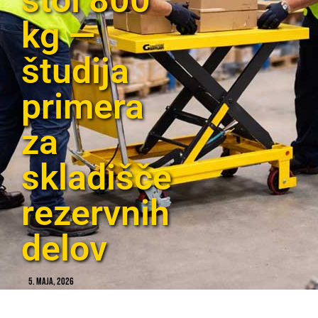
kg —
študija
primera
za
skladišče
rezervnih
delov
5. maja, 2026