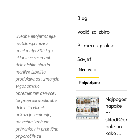
Blog
Vodiči za izbiro
Uvedba enojarmnega
mobilnega mize z
Primeri iz prakse
nosilnostjo 800 kg v
skladišče rezervnih
Savjeti
delov lahko hitro in
Nedavno
merljivo izboljša
produktivnost, zmanjša
Priljubljene
ergonomsko
obremenitev delavcev
Najpogostejše
ter prepreči poškodbe
napake
delov. Ta članek
pri
prikazuje testiranje,
skladiščenju
mesečne izračune
palet in
prihrankov in praktična
kako ...
priporočila za