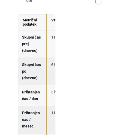
dni
Metrični
Vrednost
podatek
Skupni čas
11 h
prej
(dnevno)
Skupni čas
6 h
po
(dnevno)
Prihranjen
5 h
čas / dan
Prihranjen
110 h
čas /
mesec