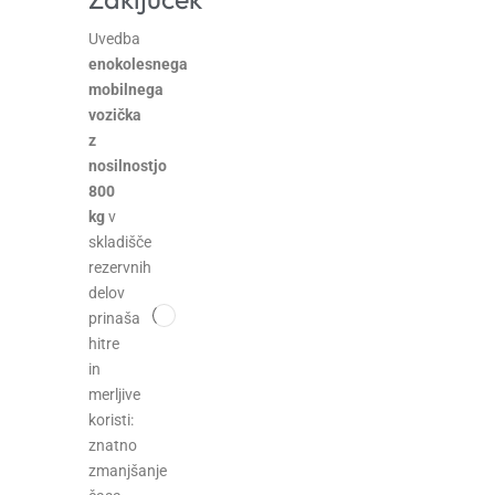
Uvedba
enokolesnega
mobilnega
vozička
z
nosilnostjo
800
kg
v
skladišče
rezervnih
delov
prinaša
hitre
in
merljive
koristi:
znatno
zmanjšanje