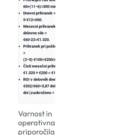
60×(11−6)=300 min = 5 h.
Dnevni prihranek =
5⋅€12=€60.
Mesecni prihranek
delovne sile =
€60⋅22=€1.320.
Prihranek pri poškodbah
=
(2−0)⋅€100=€200/mesec.
Čisti mesečni prihranek =
€1.320 + €200 =
€1.520
.
ROI v delovnih dneh =
€352/€60≈5,87 delovnih
dni (zaokroženo ≈
5,9
).
Varnost in
operativna
priporočila