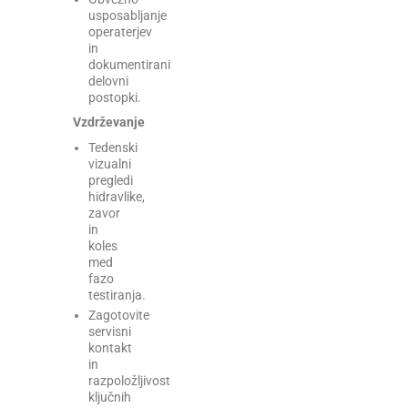
usposabljanje
operaterjev
in
dokumentirani
delovni
postopki.
Vzdrževanje
Tedenski
vizualni
pregledi
hidravlike,
zavor
in
koles
med
fazo
testiranja.
Zagotovite
servisni
kontakt
in
razpoložljivost
ključnih