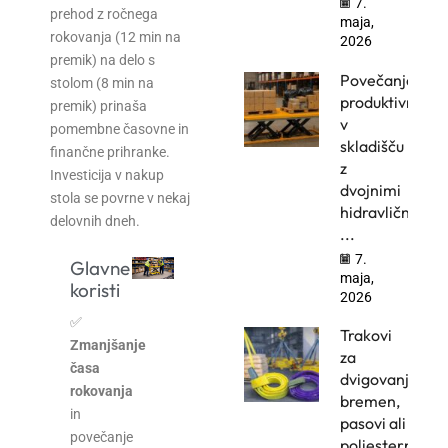
7.
prehod z ročnega
maja,
rokovanja (12 min na
2026
premik) na delo s
Povečanje
stolom (8 min na
produktivnosti
premik) prinaša
v
pomembne časovne in
skladišču
finančne prihranke.
z
Investicija v nakup
dvojnimi
stola se povrne v nekaj
hidravličnimi
delovnih dneh.
...
7.
Glavne
maja,
koristi
2026
✅
Trakovi
Zmanjšanje
za
časa
dvigovanje
rokovanja
bremen,
in
pasovi ali
povečanje
poliesterne