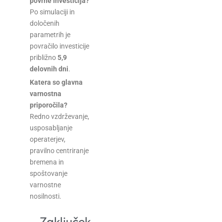
povrne investicija?
Po simulaciji in
določenih
parametrih je
povračilo investicije
približno
5,9
delovnih dni
.
Katera so glavna
varnostna
priporočila?
Redno vzdrževanje,
usposabljanje
operaterjev,
pravilno centriranje
bremena in
spoštovanje
varnostne
nosilnosti.
Zaključek