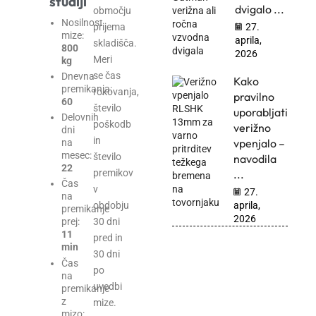
študiji
dvigalo ...
območju
Nosilnost
prijema
27.
mize:
aprila,
skladišča.
800
2026
Meri
kg
se čas
Dnevna
Kako
premikanja:
rokovanja,
pravilno
60
število
uporabljati
Delovnih
poškodb
verižno
dni
in
vpenjalo –
na
mesec:
število
navodila
22
...
premikov
Čas
v
27.
na
aprila,
obdobju
premikanje
2026
30 dni
prej:
11
pred in
min
30 dni
Čas
po
na
uvedbi
premikanje
z
mize.
mizo: