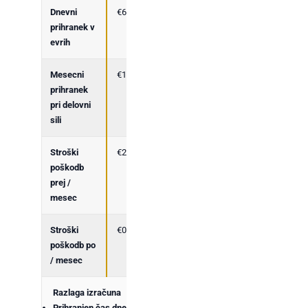
Dnevni
€60
prihranek v
evrih
Mesecni
€1.320
prihranek
pri delovni
sili
Stroški
€200
poškodb
prej /
mesec
Stroški
€0
poškodb po
/ mesec
Razlaga izračuna
Prihranjen čas dnevno =