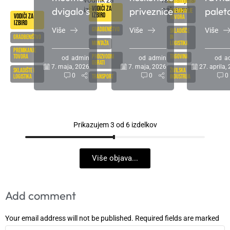
Vodiči za
dvigalo s
priveznice
palet
Premikanje
izbiro
Vodiči za
tovora
teleskopskim
– popoln
Gutm
izbiro
Gradbeništvo
Više
Više
Više
Skladišče
kranskim
vodič
ročni
Gradbeništvo
in
Montaža
logistika
podaljškom?
paletn
Premikanje
tovora
Proizvodni
Trgovina
od
admin
od
admin
od
a
obrati
7. maja, 2026
7. maja, 2026
27. aprila,
Skladište i
Živilska
0
0
0
logistika
Transport
industrija
Prikazujem 3 od 6 izdelkov
Više objava...
Add comment
Your email address will not be published. Required fields are marked