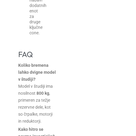
nabavi
dodatnih
enot
za
druge
ključne
cone.
FAQ
Koliko bremena
lahko dvigne model
v študiji?
Model v študiji ima
nosilnost
800 kg
,
primeren za težje
rezervne dele, kot
so črpalke, motorji
in reduktorji.
Kako hitro se