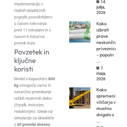
14.
implementacijo v
julija,
realnih skladiščnih
2026
pogojih, posodobljeno
Kako
s časom rokovanja
izbrati
pred 11 minutami in s
prave
časom 6 minut na
neskončne
premik mize.
priveznice
Povzetek in
– popoln
ključne
...
koristi
7.
maja,
2026
Model s kapaciteto
800
kg
omogoča varno in
Kako
natančno premikanje
spremeniti
težkih rezervnih delov
viličarja v
(črpalk, motorjev,
mostno
reduktorjev). Glede na
dvigalo s
simulacijo za skladišče
...
z
60 premiki dnevno