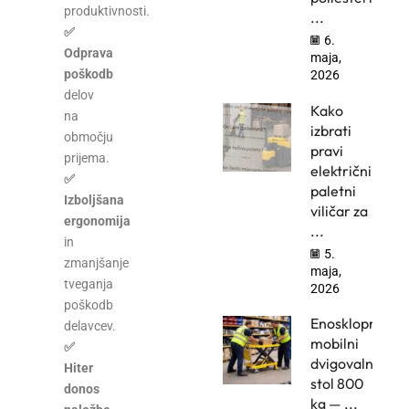
produktivnosti.
...
✅
6.
Odprava
maja,
poškodb
2026
delov
Kako
na
izbrati
območju
pravi
prijema.
električni
✅
paletni
Izboljšana
viličar za
ergonomija
...
in
5.
zmanjšanje
maja,
tveganja
2026
poškodb
Enosklopni
delavcev.
mobilni
✅
dvigovalni
Hiter
stol 800
donos
kg — ...