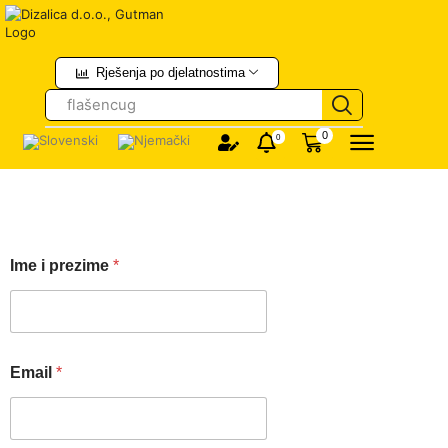
Rješenja po djelatnostima
flašencug
0
0
Ime i prezime
*
Email
*