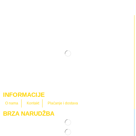
i
m
e
INFORMACIJE
O nama
Kontakt
Plaćanje i dostava
BRZA NARUDŽBA