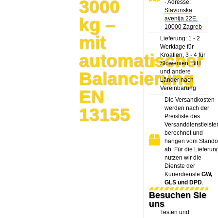
3000
- Adresse:
Slavonska
kg –
avenija 22E,
10000 Zagreb
mit
Lieferung: 1 - 2
Werktage für
automatischer
Kroatien, 3 - 4 für
Slowenien, BiH
und andere
Balancierung
Länder nach
Vereinbarung
EN
Die Versandkosten
13155
werden nach der
Preisliste des
Versanddienstleiste
berechnet und
hängen vom Stando
ab. Für die Lieferun
nutzen wir die
Dienste der
Kurierdienste
GW,
GLS und DPD
.
Besuchen Sie
uns
Testen und