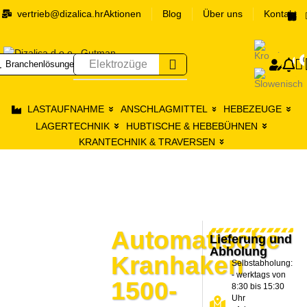
vertrieb@dizalica.hr
Aktionen
Blog
Über uns
Kontakt
0
0
Elektrozüge
Branchenlösungen
Prij
LASTAUFNAHME
ANSCHLAGMITTEL
HEBEZEUGE
LAGERTECHNIK
HUBTISCHE & HEBEBÜHNEN
KRANTECHNIK & TRAVERSEN
Automatische
Lieferung und
Abholung
Kranhaken
Selbstabholung:
- werktags von
1500-
8:30 bis 15:30
Uhr