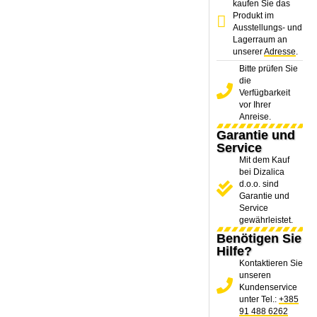
kaufen Sie das
Produkt im
Ausstellungs- und
Lagerraum an
unserer
Adresse
.
Bitte prüfen Sie
die
Verfügbarkeit
vor Ihrer
Anreise.
Garantie und
Service
Mit dem Kauf
bei Dizalica
d.o.o. sind
Garantie und
Service
gewährleistet.
Benötigen Sie
Hilfe?
Kontaktieren Sie
unseren
Kundenservice
unter Tel.:
+385
91 488 6262