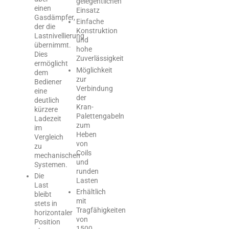
gelegentlichen
einen
Einsatz
Gasdämpfer,
Einfache
der die
Konstruktion
Lastnivellierung
und
übernimmt.
hohe
Dies
Zuverlässigkeit
ermöglicht
Möglichkeit
dem
zur
Bediener
Verbindung
eine
der
deutlich
Kran-
kürzere
Palettengabeln
Ladezeit
zum
im
Heben
Vergleich
von
zu
Coils
mechanischen
und
Systemen.
runden
Die
Lasten
Last
Erhältlich
bleibt
mit
stets in
Tragfähigkeiten
horizontaler
von
Position
1500