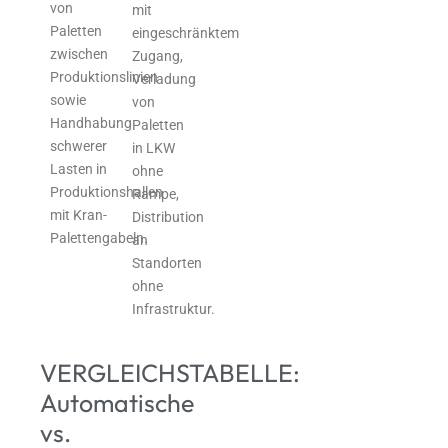
von
mit
Paletten
eingeschränktem
zwischen
Zugang,
Produktionslinien
Verladung
sowie
von
Handhabung
Paletten
schwerer
in LKW
Lasten in
ohne
Produktionshallen
Rampe,
mit Kran-
Distribution
Palettengabeln.
an
Standorten
ohne
Infrastruktur.
VERGLEICHSTABELLE:
Automatische
vs.