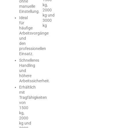
ohne
kg,
manuelle
2000
Einstellung.
kg und
Ideal
3000
für
kg
häufige
Arbeitsvorgänge
und
den
professionellen
Einsatz.
Schnelleres
Handling
und
höhere
Arbeitssicherheit.
Erhältlich
mit
Tragfähigkeiten
von
1500
kg,
2000
kg und