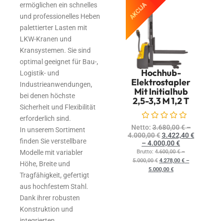
ermöglichen ein schnelles
AKCIJA
und professionelles Heben
palettierter Lasten mit
LKW-Kranen und
Kransystemen. Sie sind
optimal geeignet für Bau-,
Hochhub-
Logistik- und
Elektrostapler
Industrieanwendungen,
Mit Initialhub
bei denen höchste
2,5-3,3 M 1,2 T
Sicherheit und Flexibilität
erforderlich sind.
Bewertet mit
0
von 5
Netto:
3.680,00
€
–
In unserem Sortiment
4.000,00
€
3.422,40
€
finden Sie verstellbare
–
4.000,00
€
Modelle mit variabler
Brutto:
4.600,00
€
–
5.000,00
€
4.278,00
€
–
Höhe, Breite und
5.000,00
€
Tragfähigkeit, gefertigt
aus hochfestem Stahl.
Dank ihrer robusten
Konstruktion und
integrierten