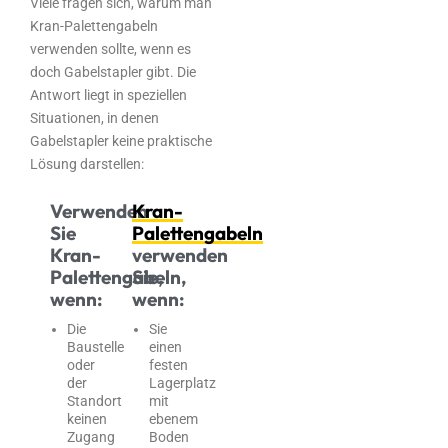
Viele fragen sich, warum man
Kran-Palettengabeln
verwenden sollte, wenn es
doch Gabelstapler gibt. Die
Antwort liegt in speziellen
Situationen, in denen
Gabelstapler keine praktische
Lösung darstellen:
Verwenden
Kran-
Sie
Palettengabeln
Kran-
verwenden
Palettengabeln,
Sie,
wenn:
wenn:
Die
Sie
Baustelle
einen
oder
festen
der
Lagerplatz
Standort
mit
keinen
ebenem
Zugang
Boden