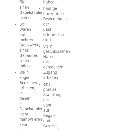
für
haben
einen
häufige
Gabelstapler
horizontale
bietet
Bewegungen
Sie
der
Waren
Last
auf
erforderlich
mehrere
sind
Stockwerke
Sie in
eines
geschlossenen
Gebäudes
Hallen
liefern
mit
müssen
geregeltem
Sie in
Zugang
engen
arbeiten
Bereichen
eine
arbeiten,
präzise
in
Stapelung
denen
der
ein
Last
Gabelstapler
auf
nicht
Regale
manövrieren
und
kann
Gestelle