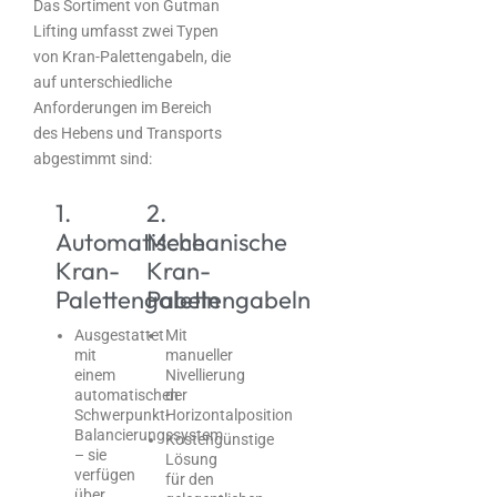
Das Sortiment von Gutman
Lifting umfasst zwei Typen
von Kran-Palettengabeln, die
auf unterschiedliche
Anforderungen im Bereich
des Hebens und Transports
abgestimmt sind:
1.
2.
Automatische
Mechanische
Kran-
Kran-
Palettengabeln
Palettengabeln
Ausgestattet
Mit
mit
manueller
einem
Nivellierung
automatischen
der
Schwerpunkt-
Horizontalposition
Balancierungssystem
Kostengünstige
– sie
Lösung
verfügen
für den
über