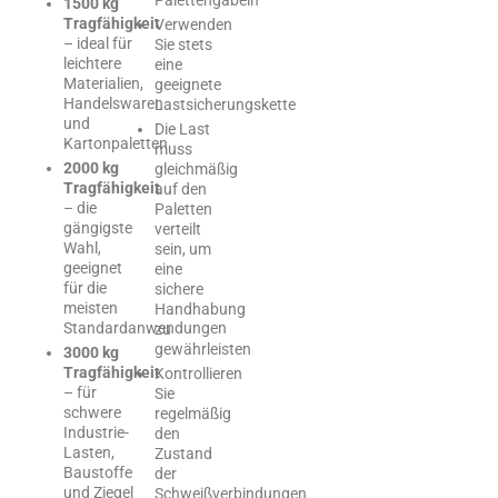
1500 kg
Tragfähigkeit
Verwenden
– ideal für
Sie stets
leichtere
eine
Materialien,
geeignete
Handelswaren
Lastsicherungskette
und
Die Last
Kartonpaletten
muss
2000 kg
gleichmäßig
Tragfähigkeit
auf den
– die
Paletten
gängigste
verteilt
Wahl,
sein, um
geeignet
eine
für die
sichere
meisten
Handhabung
Standardanwendungen
zu
gewährleisten
3000 kg
Tragfähigkeit
Kontrollieren
– für
Sie
schwere
regelmäßig
Industrie-
den
Lasten,
Zustand
Baustoffe
der
und Ziegel
Schweißverbindungen