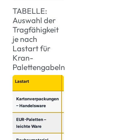
TABELLE:
Auswahl der
Tragfähigkeit
je nach
Lastart für
Kran-
Palettengabeln
Lastart
Durchschnittliches
Empfohlene
Gewicht
Tragfähigkeit
Kartonverpackungen
300-800 kg
1500 kg
– Handelsware
EUR-Paletten –
500-1000 kg
1500-2000 kg
leichte Ware
Baubaumaterial –
800-1500 kg
2000 kg