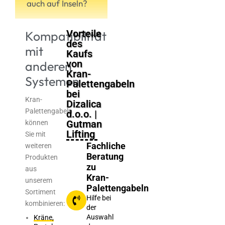
auch auf Inseln?
Vorteile
Kompatibilität
des
mit
Kaufs
von
anderen
Kran-
Systemen
Palettengabeln
bei
Kran-
Dizalica
Palettengabeln
d.o.o. |
Gutman
können
Lifting
Sie mit
Fachliche
weiteren
Beratung
Produkten
zu
aus
Kran-
unserem
Palettengabeln
Sortiment
Hilfe bei
kombinieren:
der
Auswahl
Kräne,