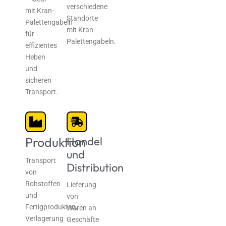
verschiedene
mit Kran-
Standorte
Palettengabeln
mit Kran-
für
Palettengabeln.
effizientes
Heben
und
sicheren
Transport.
Produktion
Handel
und
Transport
Distribution
von
Rohstoffen
Lieferung
und
von
Fertigprodukten,
Waren an
Verlagerung
Geschäfte