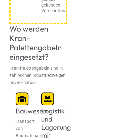
geltenden
Vorschriften
Wo werden
Kran-
Palettengabeln
eingesetzt?
Kran-Palettengabeln sind in
zahlreichen Industriezweigen
unverzichtbar:
Bauwesen
Logistik
und
Transport
Lagerung
von
mit
Baumaterialien