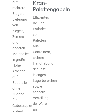
Kran-
auf
Palettengabeln
mehrere
Etagen,
Effizientes
Lieferung
Be- und
von
Entladen
Ziegeln,
von
Zement
Paletten
und
aus
anderen
Containern,
Materialien
sichere
in große
Handhabung
Höhen,
der Last
Arbeiten
in engen
auf
Lagerbereichen
Baustellen
sowie
ohne
schnelle
Zugang
Verteilung
für
der Ware
Gabelstapler
an
– ideal