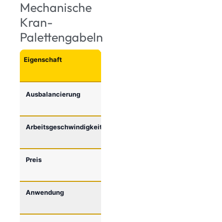
Mechanische
Kran-
Palettengabeln
Eigenschaft
Automatische
Mechanische
Kran-
Kran-
Palettengabeln
Palettengabeln
Ausbalancierung
Automatisch
Manuelle
Einstellung
Arbeitsgeschwindigkeit
Schnelleres
Längere
Handling
Einstellzeit
Preis
Höhere
Kostengünstige
Investition
Anwendung
Professioneller /
Gelegentlicher
häufiger Einsatz
Einsatz