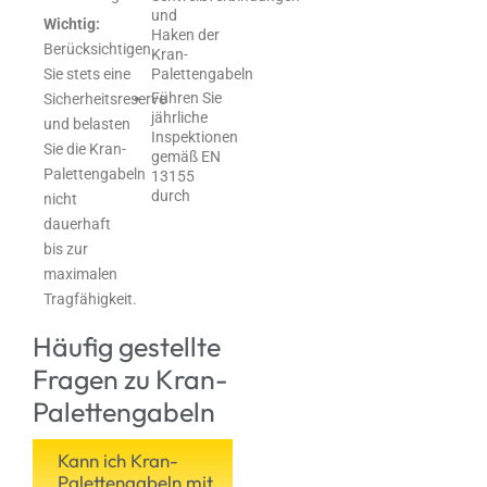
und
Wichtig:
Haken der
Berücksichtigen
Kran-
Sie stets eine
Palettengabeln
Führen Sie
Sicherheitsreserve
jährliche
und belasten
Inspektionen
Sie die Kran-
gemäß EN
Palettengabeln
13155
durch
nicht
dauerhaft
bis zur
maximalen
Tragfähigkeit.
Häufig gestellte
Fragen zu Kran-
Palettengabeln
Kann ich Kran-
Palettengabeln mit