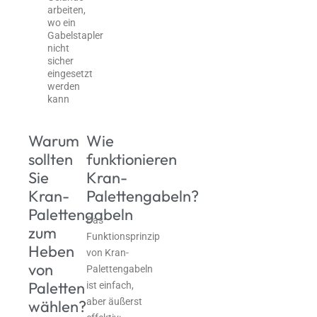
arbeiten,
wo ein
Gabelstapler
nicht
sicher
eingesetzt
werden
kann
Warum
Wie
sollten
funktionieren
Sie
Kran-
Kran-
Palettengabeln?
Palettengabeln
Das
zum
Funktionsprinzip
Heben
von Kran-
von
Palettengabeln
Paletten
ist einfach,
aber äußerst
wählen?