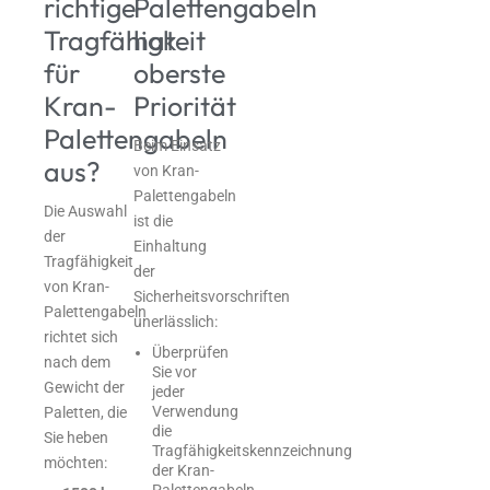
richtige
Palettengabeln
Tragfähigkeit
hat
für
oberste
Kran-
Priorität
Palettengabeln
Beim Einsatz
aus?
von Kran-
Palettengabeln
Die Auswahl
ist die
der
Einhaltung
Tragfähigkeit
der
von Kran-
Sicherheitsvorschriften
Palettengabeln
unerlässlich:
richtet sich
Überprüfen
nach dem
Sie vor
Gewicht der
jeder
Verwendung
Paletten, die
die
Sie heben
Tragfähigkeitskennzeichnung
möchten:
der Kran-
Palettengabeln