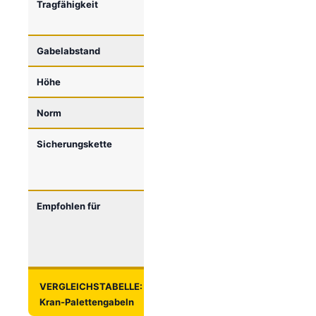
Tragfähigkeit
1500/2000/3000
1500/2000/300
kg
kg
Gabelabstand
400-900 mm
400-900 mm
Höhe
1300-2000 mm
1300-2000 mm
Norm
EN 13155:2009
EN 13155:2009
Sicherungskette
✓ Im
✓ Im
Lieferumfang
Lieferumfang
enthalten
enthalten
Empfohlen für
Logistik,
Kleinere
Bauwesen
Baustellen,
(täglicher
gelegentlich
Einsatz)
VERGLEICHSTABELLE: Automatische vs. Mechanische
Kran-Palettengabeln