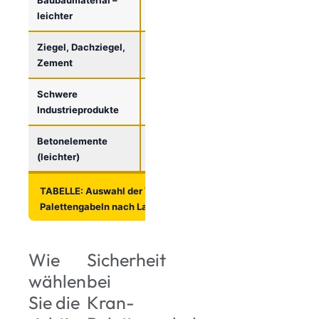
leichter
Ziegel, Dachziegel,
1200-2000 kg
2000-3000
Zement
kg
Schwere
1500-2500 kg
3000 kg
Industrieprodukte
Betonelemente
1800-2800 kg
3000 kg
(leichter)
TABELLE: Auswahl der Tragfähigkeit von Kran-
Palettengabeln nach Lastart
Wie
Sicherheit
wählen
bei
Sie die
Kran-