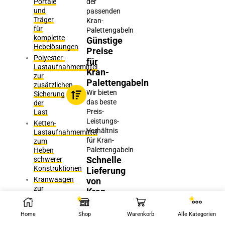
Portale
der
und
passenden
Träger
Kran-
für
Palettengabeln
komplette
Günstige
Hebelösungen
Preise
Polyester-
für
Lastaufnahmemittel
Kran-
zur
Palettengabeln
zusätzlichen
Wir bieten
Sicherung
das beste
der
Preis-
Last
Leistungs-
Ketten-
Verhältnis
Lastaufnahmemittel
für Kran-
zum
Palettengabeln
Heben
Schnelle
schwerer
Konstruktionen
Lieferung
Kranwaagen
von
zur
Kran-
Gewichtskontrolle
Palettengabeln
der
1-2 Tage
Home
Shop
Warenkorb
Alle Kategorien
Last
für