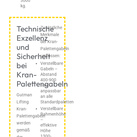
3000
kg.
Technische
Zusätzliche
Merkmale
Exzellenz
der Kran-
und
Palettengabeln
Sicherheit
umfassen:
bei
Verstellbare
Gabeln –
Kran-
Abstand
400-900
Palettengabeln
mm,
anpassbar
Gutman
an alle
Lifting
Standardpaletten
Verstellbare
Kran-
Rahmenhöhe
Palettengabeln
–
werden
effektive
gemäß
Höhe
1300-
der