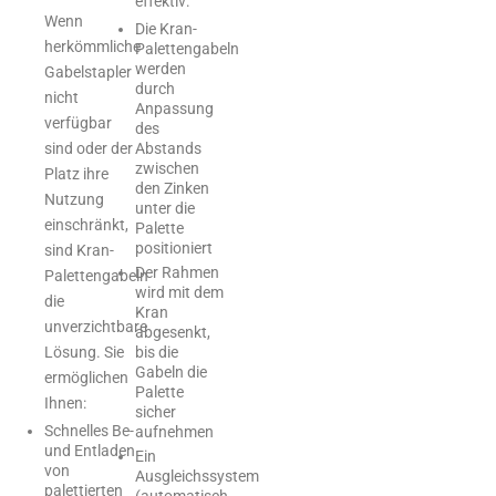
effektiv:
Wenn
Die Kran-
herkömmliche
Palettengabeln
werden
Gabelstapler
durch
nicht
Anpassung
verfügbar
des
sind oder der
Abstands
zwischen
Platz ihre
den Zinken
Nutzung
unter die
einschränkt,
Palette
positioniert
sind Kran-
Der Rahmen
Palettengabeln
wird mit dem
die
Kran
unverzichtbare
abgesenkt,
Lösung. Sie
bis die
Gabeln die
ermöglichen
Palette
Ihnen:
sicher
Schnelles Be-
aufnehmen
und Entladen
Ein
von
Ausgleichssystem
palettierten