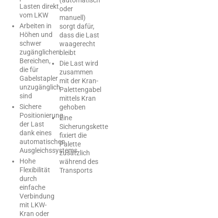
(automatisch
Lasten direkt
oder
vom LKW
manuell)
Arbeiten in
sorgt dafür,
Höhen und
dass die Last
schwer
waagerecht
zugänglichen
bleibt
Bereichen,
Die Last wird
die für
zusammen
Gabelstapler
mit der Kran-
unzugänglich
Palettengabel
sind
mittels Kran
Sichere
gehoben
Positionierung
Eine
der Last
Sicherungskette
dank eines
fixiert die
automatischen
Palette
Ausgleichssystems
zusätzlich
Hohe
während des
Flexibilität
Transports
durch
einfache
Verbindung
mit LKW-
Kran oder