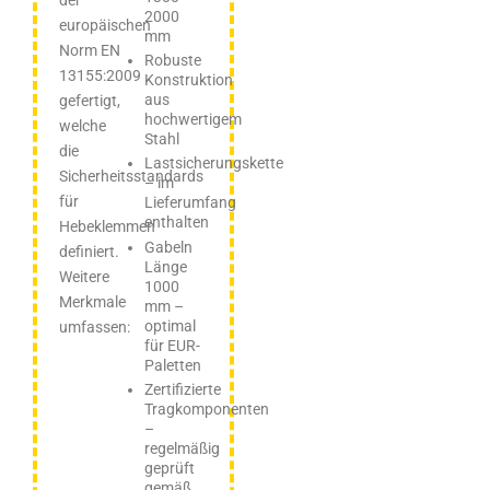
2000
europäischen
mm
Norm EN
Robuste
13155:2009
Konstruktion
aus
gefertigt,
hochwertigem
welche
Stahl
die
Lastsicherungskette
Sicherheitsstandards
– im
für
Lieferumfang
enthalten
Hebeklemmen
Gabeln
definiert.
Länge
Weitere
1000
Merkmale
mm –
optimal
umfassen:
für EUR-
Paletten
Zertifizierte
Tragkomponenten
–
regelmäßig
geprüft
gemäß