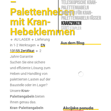
–
TELESKOPISCHE KRAN-
PALETTENGABELN
Palettenheben
ADAPTER FÜR Kran-
Palettengabeln FÄSSER
mit Kran-
KRANZINKEN
Hebeklemmen
GABELSTAPLER
🔹 AU LAGER 🔹 Lieferung
Aus dem Blog
in 1-2 Werktagen 🔹
EN
13155 Zertifikat
🔹 2
Jahre Garantie
Suchen Sie eine sichere
und effiziente Lösung zum
Heben und Handling von
palettierten Lasten auf der
Baustelle oder im Lager?
Unsere
Kran-
Palettengabeln
bieten
Ihnen genau das.
Akcijska ponuda
Kran-Palettengabeln