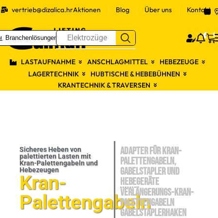
vertrieb@dizalica.hr
Aktionen
Blog
Über uns
Kontakt
S
0
Elektrozüge
Branchenlösungen
Prijav
LASTAUFNAHME
ANSCHLAGMITTEL
HEBEZEUGE
LAGERTECHNIK
HUBTISCHE & HEBEBÜHNEN
KRANTECHNIK & TRAVERSEN
ADAPTER FÜR KRAN-
Sicheres Heben von
palettierten Lasten mit
PALETTENGABELN,
Kran-Palettengabeln und
GABELSTAPLER UND
Hebezeugen
Kran-
HEBEGERÄTE
VERLÄNGERungs-KRAN-
Palettengabeln
PALETTENGABELN
GABELSTAPLERHAKEN