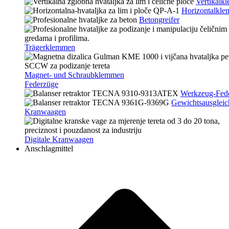
Vertikalk
Horizontalkl
Betongreifer
Trägerklemmen
Magnet- und Schraubklemmen
Federzüge
Werkzeug-Fed
Gewichtsausgleic
Kranwaagen
Digitale Kranwaagen
Anschlagmittel