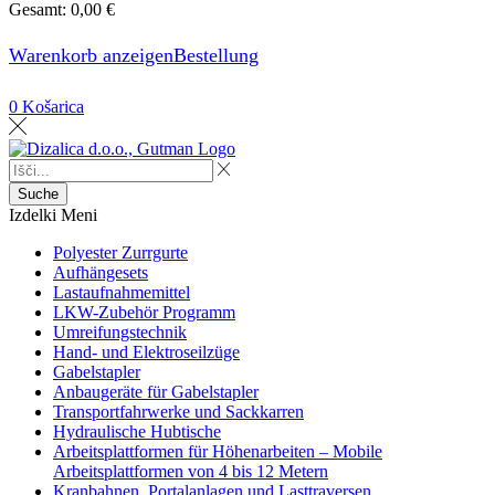
Gesamt:
0,00
€
Warenkorb anzeigen
Bestellung
0
Košarica
Suche
Izdelki
Meni
Polyester Zurrgurte
Aufhängesets
Lastaufnahmemittel
LKW-Zubehör Programm
Umreifungstechnik
Hand- und Elektroseilzüge
Gabelstapler
Anbaugeräte für Gabelstapler
Transportfahrwerke und Sackkarren
Hydraulische Hubtische
Arbeitsplattformen für Höhenarbeiten – Mobile
Arbeitsplattformen von 4 bis 12 Metern
Kranbahnen, Portalanlagen und Lasttraversen