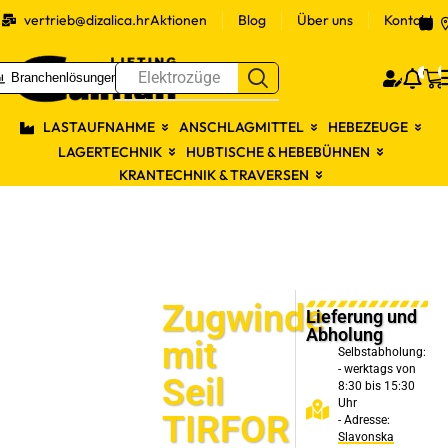
vertrieb@dizalica.hr
Aktionen
Blog
Über uns
Kontakt
S
0
Elektrozüge
Branchenlösungen
Prijav
LASTAUFNAHME
ANSCHLAGMITTEL
HEBEZEUGE
LAGERTECHNIK
HUBTISCHE & HEBEBÜHNEN
KRANTECHNIK & TRAVERSEN
Zugwinde
Lieferung und
Abholung
mit
Selbstabholung:
- werktags von
Seil
8:30 bis 15:30
Uhr
TIRFOR
- Adresse:
Slavonska