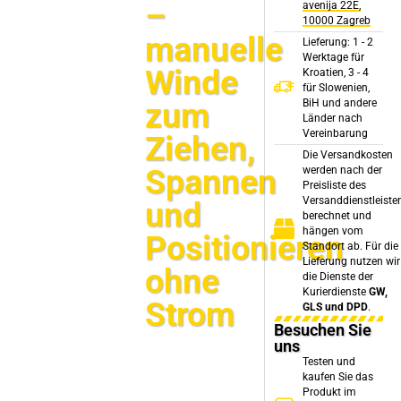
–
avenija 22E,
10000 Zagreb
manuelle
Lieferung: 1 - 2
Werktage für
Winde
Kroatien, 3 - 4
für Slowenien,
zum
BiH und andere
Länder nach
Vereinbarung
Ziehen,
Die Versandkosten
Spannen
werden nach der
Preisliste des
Versanddienstleiste
und
berechnet und
hängen vom
Positionieren
Standort ab. Für die
Lieferung nutzen wir
ohne
die Dienste der
Kurierdienste
GW,
Strom
GLS und DPD
.
Besuchen Sie
uns
Testen und
kaufen Sie das
Produkt im