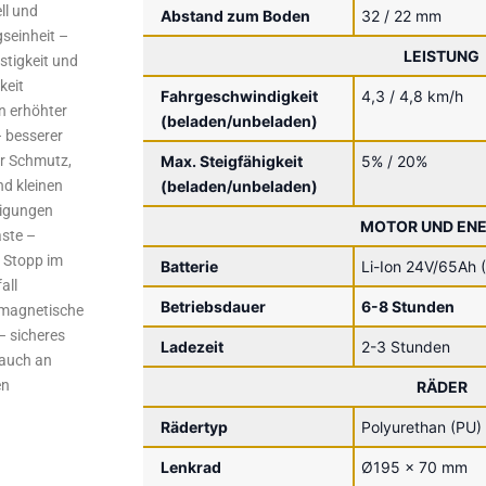
ll und
Abstand zum Boden
32 / 22 mm
seinheit –
LEISTUNG
stigkeit und
keit
Fahrgeschwindigkeit
4,3 / 4,8 km/h
n erhöhter
(beladen/unbeladen)
– besserer
Max. Steigfähigkeit
5% / 20%
r Schmutz,
(beladen/unbeladen)
d kleinen
nigungen
MOTOR UND ENE
ste –
r Stopp im
Batterie
Li-Ion 24V/65Ah (
all
Betriebsdauer
6-8 Stunden
omagnetische
 sicheres
Ladezeit
2-3 Stunden
auch an
en
RÄDER
Rädertyp
Polyurethan (PU)
Lenkrad
Ø195 x 70 mm