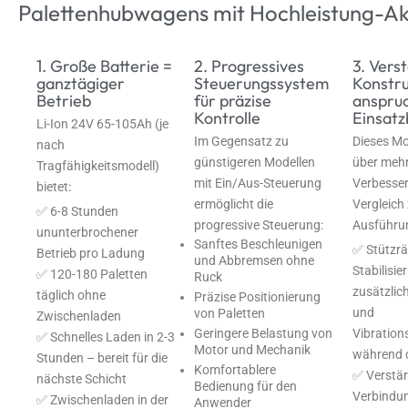
Palettenhubwagens mit Hochleistung-A
1. Große Batterie =
2. Progressives
3. Vers
ganztägiger
Steuerungssystem
Konstru
Betrieb
für präzise
anspruc
Kontrolle
Einsat
Li-Ion 24V 65-105Ah (je
Im Gegensatz zu
Dieses Mo
nach
günstigeren Modellen
über mehr
Tragfähigkeitsmodell)
mit Ein/Aus-Steuerung
Verbesse
bietet:
ermöglicht die
Vergleich
✅ 6-8 Stunden
progressive Steuerung:
Ausführu
ununterbrochener
Sanftes Beschleunigen
✅ Stützrä
Betrieb pro Ladung
und Abbremsen ohne
Stabilisie
✅ 120-180 Paletten
Ruck
zusätzlich
täglich ohne
Präzise Positionierung
und
von Paletten
Zwischenladen
Vibration
Geringere Belastung von
✅ Schnelles Laden in 2-3
Motor und Mechanik
während d
Stunden – bereit für die
Komfortablere
✅ Verstär
nächste Schicht
Bedienung für den
Verbindu
✅ Zwischenladen in der
Anwender