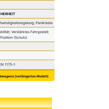
CHERHEIT
hwindigkeitsregelung; Paniktaste
bilität; Verstärktes Fahrgestell;
 Position (Schutz)
EN 1175-1
ubwagens (verlängertes Modell)