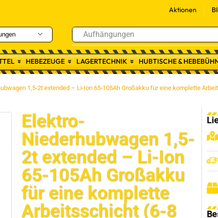
Aktionen
B
Aufhängungen
ungen
TTEL
HEBEZEUGE
LAGERTECHNIK
HUBTISCHE & HEBEBÜH
hubwagen 1,5-2t extended – Li-Ion 65-105Ah Großakku für eine komplette Arbeit
Elektro-
Li
Niederhubwagen 1,5-
2t extended – Li-Ion
65-105Ah Großakku
für eine komplette
Arbeitsschicht (6-8
Be