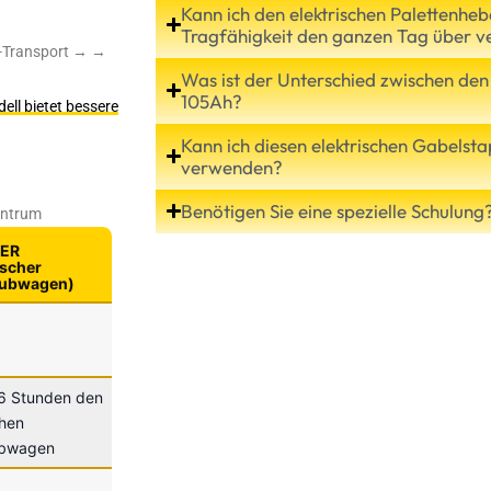
Kann ich den elektrischen Palettenhe
Tragfähigkeit den ganzen Tag über 
W-Transport → →
Was ist der Unterschied zwischen de
105Ah?
ell
bietet bessere
Kann ich diesen elektrischen Gabelsta
verwenden?
Benötigen Sie eine spezielle Schulung
entrum
ER
ischer
ubwagen)
 6 Stunden den
chen
ubwagen