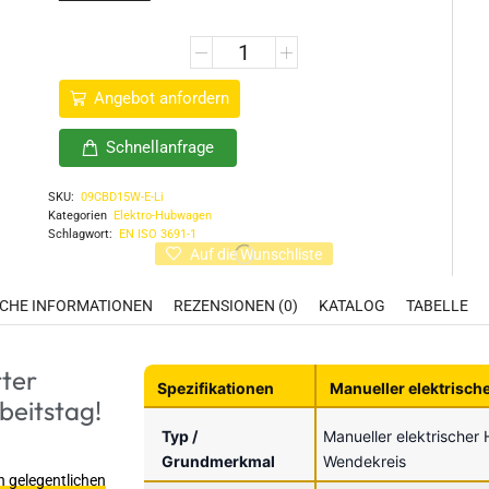
Angebot anfordern
Schnellanfrage
SKU:
09CBD15W-E-Li
Kategorien
Elektro-Hubwagen
Schlagwort:
EN ISO 3691-1
Auf die Wunschliste
ICHE INFORMATIONEN
REZENSIONEN (0)
KATALOG
TABELLE
rter
Spezifikationen
Manueller elektrisc
beitstag!
Typ /
Manueller elektrischer
Grundmerkmal
Wendekreis
n gelegentlichen