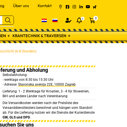
log
Über uns
Kontakt
0
0
NEN
KRANTECHNIK & TRAVERSEN
sschicht (6-8 Stunden)
eferung und Abholung
Selbstabholung:
- werktags von 8:30 bis 15:30 Uhr
- Adresse:
Slavonska avenija 22E, 10000 Zagreb
Lieferung: 1 - 2 Werktage für Kroatien, 3 - 4 für Slowenien,
BiH und andere Länder nach Vereinbarung
Die Versandkosten werden nach der Preisliste des
Versanddienstleisters berechnet und hängen vom Standort
ab. Für die Lieferung nutzen wir die Dienste der Kurierdienste
GW, GLS und DPD
.
suchen Sie uns