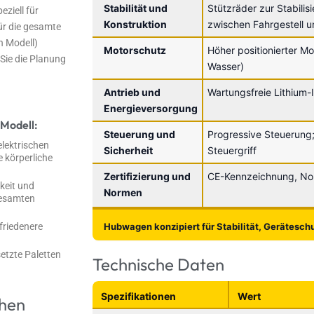
Stabilität und
Stützräder zur Stabilis
ziell für
Konstruktion
zwischen Fahrgestell u
für die gesamte
h Modell)
Motorschutz
Höher positionierter M
Sie die Planung
Wasser)
Antrieb und
Wartungsfreie Lithium-
Energieversorgung
 Modell:
Steuerung und
Progressive Steuerung
elektrischen
Sicherheit
Steuergriff
 körperliche
Zertifizierung und
CE-Kennzeichnung, No
keit und
Normen
gesamten
friedenere
Hubwagen konzipiert für Stabilität, Gerätesch
etzte Paletten
Technische Daten
Spezifikationen
Wert
chen