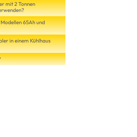
ber mit 2 Tonnen
verwenden?
n Modellen 65Ah und
pler in einem Kühlhaus
?