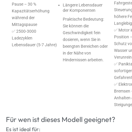
Fahrgeste
Pause – 30 %
Längere Lebensdauer
Steuerung
der Komponenten
Kapazitätserhöhung
höhere Fe
während der
Praktische Bedeutung:
Langlebig
Mittagspause
Sie können die
✅ Motor i
✅ 2500-3000
Geschwindigkeit fein
Position 
Ladezyklen
dosieren, wenn Sie in
Schutz vo
Lebensdauer (5-7 Jahre)
beengten Bereichen oder
Wasser un
in der Nähe von
Verunrei
Hindernissen arbeiten.
✅ Panikta
sofortige
Gefahrenf
✅ Elektr
Bremsen –
Anhalten 
Steigung
Für wen ist dieses Modell geeignet?
Es ist ideal für: