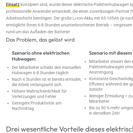
Einsatz
konzipiert sind, wurde dieser elektrische Palettenhubwagen spe
professionelle Anwender entwickelt, die einen zuverlässigen Partner 
Arbeitsschicht benötigen. Der große Li-Ion-Akku mit 65-105Ah (je nac
ermöglicht Ihnen 6-8 Stunden ununterbrochenen Betrieb – vergessen 
rund um das Aufladen der Batterie!
Das Problem, das gelöst wird
Szenario ohne elektrischen
Szenario mit diesem
Hubwagen:
Mitarbeiter steuert den 
Palettenhubwagen ohne
Der Mitarbeiter schiebt den manuellen
Anstrengung
Hubwagen 6-8 Stunden täglich
Konstante Geschwindig
Nach 4 Stunden ist er bereits ermüdet,
Effizienz während der 
die Arbeit verlangsamt sich
Schicht
Höhere Wahrscheinlichkeit für
Weniger Ermüdung = zu
Verletzungen und Fehler
Mitarbeiter
Geringere Produktivität am
Bis zu 50 % mehr umges
Nachmittag
in derselben Zeit!
Drei wesentliche Vorteile dieses elektris