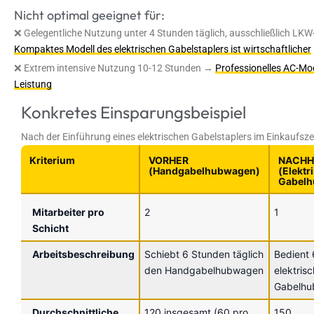
Nicht optimal geeignet für:
❌ Gelegentliche Nutzung unter 4 Stunden täglich, ausschließlich LK
Kompaktes Modell
des elektrischen Gabelstaplers ist wirtschaftlicher
❌ Extrem intensive Nutzung 10-12 Stunden →
Professionelles AC-Mod
Leistung
Konkretes Einsparungsbeispiel
Nach der Einführung eines elektrischen Gabelstaplers im Einkaufsz
Kriterium
VORHER
NACHH
(Handgabelhubwagen)
(Elektr
Gabelh
Mitarbeiter pro
2
1
Schicht
Arbeitsbeschreibung
Schiebt 6 Stunden täglich
Bedient
den Handgabelhubwagen
elektris
Gabelh
Durchschnittliche
120 insgesamt (60 pro
150