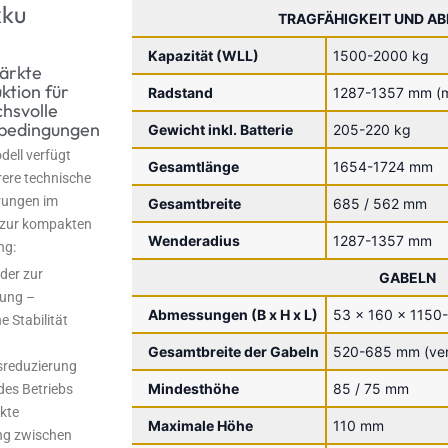
kku
TRAGFÄHIGKEIT UND A
Kapazität (WLL)
1500-2000 kg
tärkte
ktion für
Radstand
1287-1357 mm (m
hsvolle
zbedingungen
Gewicht inkl. Batterie
205-220 kg
dell verfügt
Gesamtlänge
1654-1724 mm
ere technische
rungen im
Gesamtbreite
685 / 562 mm
 zur kompakten
Wenderadius
1287-1357 mm
ng:
der zur
GABELN
rung –
Abmessungen (B x H x L)
53 x 160 x 1150
e Stabilität
Gesamtbreite der Gabeln
520-685 mm (ver
sreduzierung
Mindesthöhe
85 / 75 mm
es Betriebs
kte
Maximale Höhe
110 mm
ng zwischen