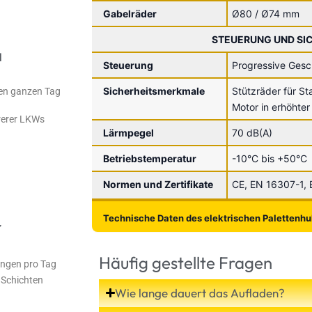
Gabelräder
Ø80 / Ø74 mm
STEUERUNG UND SI
d
Steuerung
Progressive Gesc
Sicherheitsmerkmale
Stützräder für Sta
en ganzen Tag
Motor in erhöhter
rerer LKWs
Lärmpegel
70 dB(A)
Betriebstemperatur
-10°C bis +50°C
Normen und Zertifikate
CE, EN 16307-1, 
Technische Daten des elektrischen Palettenh
r
Häufig gestellte Fragen
ngen pro Tag
i Schichten
Wie lange dauert das Aufladen?