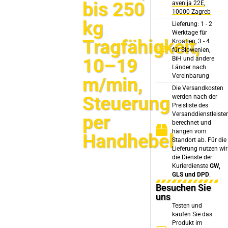
bis 250
avenija 22E,
10000 Zagreb
kg
Lieferung: 1 - 2
Werktage für
Tragfähigkeit,
Kroatien, 3 - 4
für Slowenien,
10–19
BiH und andere
Länder nach
Vereinbarung
m/min,
Die Versandkosten
Steuerung
werden nach der
Preisliste des
Versanddienstleiste
per
berechnet und
hängen vom
Handhebel
Standort ab. Für die
Lieferung nutzen wir
die Dienste der
Kurierdienste
GW,
GLS und DPD
.
Besuchen Sie
uns
Testen und
kaufen Sie das
Produkt im