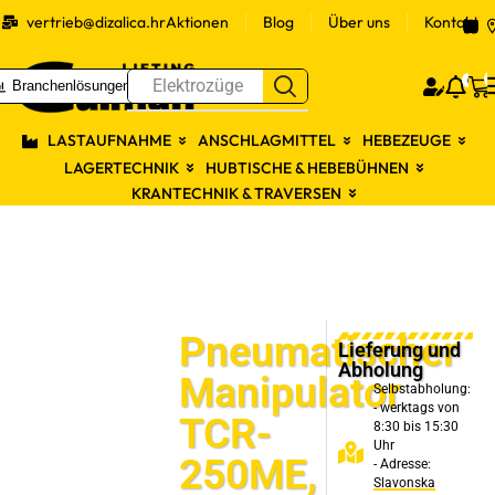
vertrieb@dizalica.hr
Aktionen
Blog
Über uns
Kontakt
S
0
Elektrozüge
Branchenlösungen
Prijav
LASTAUFNAHME
ANSCHLAGMITTEL
HEBEZEUGE
LAGERTECHNIK
HUBTISCHE & HEBEBÜHNEN
KRANTECHNIK & TRAVERSEN
Pneumatischer
Lieferung und
Abholung
Manipulator
Selbstabholung:
- werktags von
TCR-
8:30 bis 15:30
Uhr
250ME,
- Adresse:
Slavonska