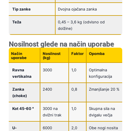
Tip zanke
Dvojna ojačana zanka
Teža
0,45 – 3,6 kg (odvisno od
dolžine)
Nosilnost glede na način uporabe
Način
Nosilnost
Faktor
Opomba
uporabe
(kg)
Ravna
3000
1,0
Optimalna
vertikalna
konfiguracija
Zanka
2400
0,8
Zmanjšanje 20 %
(choke)
Kot 45-60 °
3000 na
1,0
Skupna sila na
dvižni trak
dvigalu večja
U-
6000
2,0
Obe nogi nosita