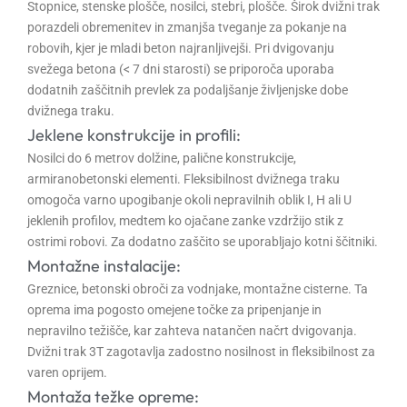
Stopnice, stenske plošče, nosilci, stebri, plošče. Širok dvižni trak
porazdeli obremenitev in zmanjša tveganje za pokanje na
robovih, kjer je mladi beton najranljivejši. Pri dvigovanju
svežega betona (< 7 dni starosti) se priporoča uporaba
dodatnih zaščitnih prevlek za podaljšanje življenjske dobe
dvižnega traku.
Jeklene konstrukcije in profili:
Nosilci do 6 metrov dolžine, palične konstrukcije,
armiranobetonski elementi. Fleksibilnost dvižnega traku
omogoča varno upogibanje okoli nepravilnih oblik I, H ali U
jeklenih profilov, medtem ko ojačane zanke vzdržijo stik z
ostrimi robovi. Za dodatno zaščito se uporabljajo kotni ščitniki.
Montažne instalacije:
Greznice, betonski obroči za vodnjake, montažne cisterne. Ta
oprema ima pogosto omejene točke za pripenjanje in
nepravilno težišče, kar zahteva natančen načrt dvigovanja.
Dvižni trak 3T zagotavlja zadostno nosilnost in fleksibilnost za
varen oprijem.
Montaža težke opreme: