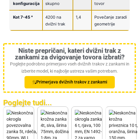
konfiguracija
skupno
tovor
Kot 7-45 °
4200 na
1,4
Povečanje zaradi
dvižni trak
geometrije
Niste prepričani, kateri dvižni trak z
zankami za dvigovanje tovora izbrati?
Poglejte podrobno primerjavo vseh dvižnih trakov z zankami in
izberite model, ki najbolje ustreza vašim potrebam.
Primerjava dvižnih trakov z zankami
Poglejte tudi...