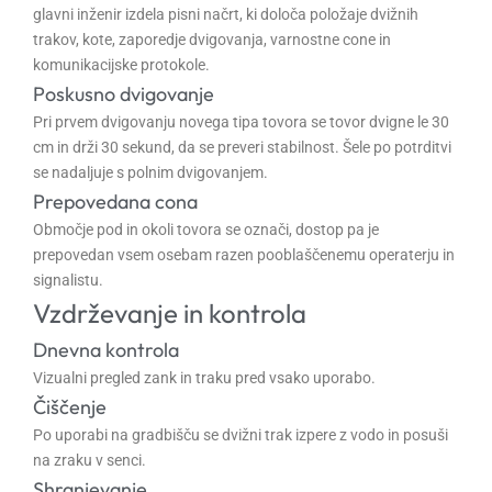
glavni inženir izdela pisni načrt, ki določa položaje dvižnih
trakov, kote, zaporedje dvigovanja, varnostne cone in
komunikacijske protokole.
Poskusno dvigovanje
Pri prvem dvigovanju novega tipa tovora se tovor dvigne le 30
cm in drži 30 sekund, da se preveri stabilnost. Šele po potrditvi
se nadaljuje s polnim dvigovanjem.
Prepovedana cona
Območje pod in okoli tovora se označi, dostop pa je
prepovedan vsem osebam razen pooblaščenemu operaterju in
signalistu.
Vzdrževanje in kontrola
Dnevna kontrola
Vizualni pregled zank in traku pred vsako uporabo.
Čiščenje
Po uporabi na gradbišču se dvižni trak izpere z vodo in posuši
na zraku v senci.
Shranjevanje