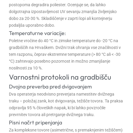
postopoma degradira poliester. Ocenjuje se, da lahko
dolgotrajna izpostavljenost UV sevanju zmanjša življenjsko
dobo za 20-30 %. Skladiščenje v zaprti lopi ali kontejnerju
podaljša uporabno dobo.
Temperaturne variacije:
Poletne vročine do 40 °C in zimske temperature do -20 °C na
gradbiščih na Hrvaškem. Dvižni trak ohranja vse značilnosti v
tem razponu, čeprav ekstremne temperature (> 80 °C ali < -30
°C) zahtevajo posebno pozornost in možno zmanjšanje
nosilnosti za 10 %.
Varnostni protokoli na gradbišču
Dvojna preverba pred dvigovanjem
Dva operaterja neodvisno preverjata namestitev dvižnega
traku – položaj zank, kot dvigovanja, težišče tovora. Ta praksa
odpravlja 95 % človeških napak, ki bi lahko povzročile
prevrnitev tovora ali pretrganje dvižnega traku.
Pisni načrt pripenjanja
Za kompleksne tovore (asimetrične, s premaknjenim težiščem)