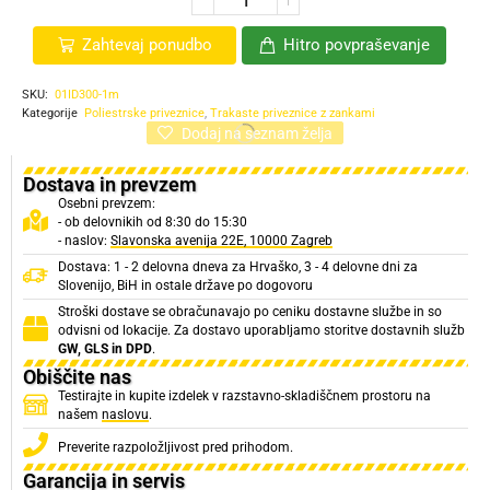
Zahtevaj ponudbo
Hitro povpraševanje
SKU:
01ID300-1m
Kategorije
Poliestrske priveznice
,
Trakaste priveznice z zankami
Dodaj na seznam želja
Dostava in prevzem
Osebni prevzem:
- ob delovnikih od 8:30 do 15:30
- naslov:
Slavonska avenija 22E, 10000 Zagreb
Dostava: 1 - 2 delovna dneva za Hrvaško, 3 - 4 delovne dni za
Slovenijo, BiH in ostale države po dogovoru
Stroški dostave se obračunavajo po ceniku dostavne službe in so
odvisni od lokacije. Za dostavo uporabljamo storitve dostavnih služb
GW, GLS in DPD
.
Obiščite nas
Testirajte in kupite izdelek v razstavno-skladiščnem prostoru na
našem
naslovu
.
Preverite razpoložljivost pred prihodom.
Garancija in servis