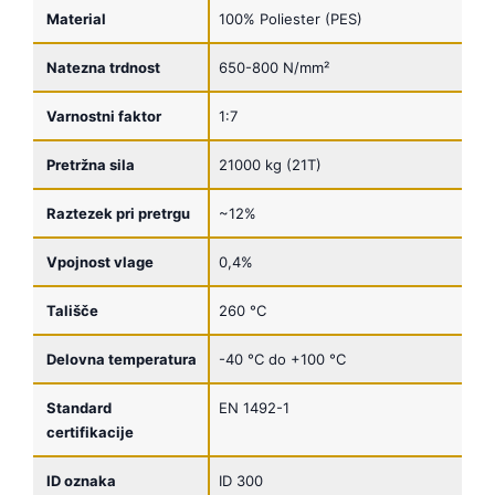
Material
100% Poliester (PES)
Natezna trdnost
650-800 N/mm²
Varnostni faktor
1:7
Pretržna sila
21000 kg (21T)
Raztezek pri pretrgu
~12%
Vpojnost vlage
0,4%
Tališče
260 °C
Delovna temperatura
-40 °C do +100 °C
Standard
EN 1492-1
certifikacije
ID oznaka
ID 300