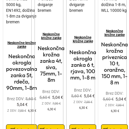
Neskončne
Neskončne
krožne zanke
Neskončne
krožne zanke
krožne zanke
Neskončne krožne
Neskončna
zanke
Neskončna
krožna
Neskončna
krožna
Neskončna
priveznica
okrogla
zanka 4t,
okrogla
10 t,
zanka 6 t,
siva,
povezovalna
oranžna,
rjava, 100
75mm, 1-
zanka 5t,
150 mm, 1-
mm, 1-8 m
8m
rdeča,
8 m
90mm, 1-8m
Brez DDV:
Brez DDV:
Brez DDV:
5,60
€
5,04
€
5,60
€
5,04
€
Brez DDV:
5,60
€
5,60
€
5,04
€
Z DDV:
7,00
€
Z DDV:
7,00
€
5,04
€
Z DDV:
7,00
€
6,30
€
6,30
€
Z DDV:
7,00
€
6,30
€
6,30
€