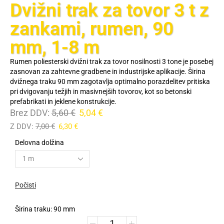
Dvižni trak za tovor 3 t z
zankami, rumen, 90
mm, 1-8 m
Rumen poliesterski dvižni trak za tovor nosilnosti 3 tone je posebej
zasnovan za zahtevne gradbene in industrijske aplikacije. Širina
dvižnega traku 90 mm zagotavlja optimalno porazdelitev pritiska
pri dvigovanju težjih in masivnejših tovorov, kot so betonski
prefabrikati in jeklene konstrukcije.
Brez DDV:
5,60
€
5,04
€
Z DDV:
7,00
€
6,30
€
Delovna dolžina
Počisti
Širina traku: 90 mm