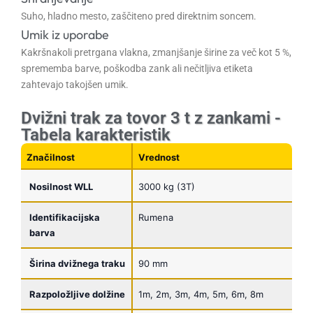
Suho, hladno mesto, zaščiteno pred direktnim soncem.
Umik iz uporabe
Kakršnakoli pretrgana vlakna, zmanjšanje širine za več kot 5 %,
sprememba barve, poškodba zank ali nečitljiva etiketa
zahtevajo takojšen umik.
Dvižni trak za tovor 3 t z zankami -
Tabela karakteristik
Značilnost
Vrednost
Nosilnost WLL
3000 kg (3T)
Identifikacijska
Rumena
barva
Širina dvižnega traku
90 mm
Razpoložljive dolžine
1m, 2m, 3m, 4m, 5m, 6m, 8m