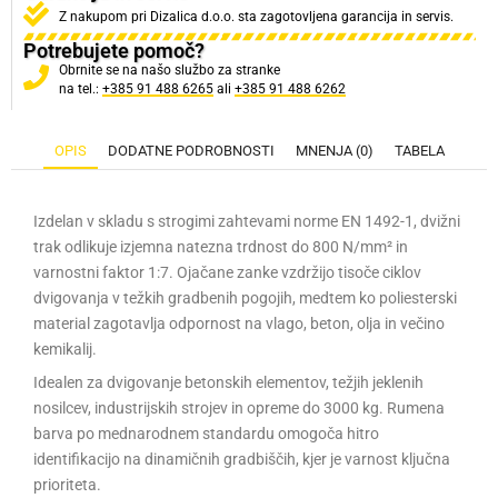
Z nakupom pri Dizalica d.o.o. sta zagotovljena garancija in servis.
Potrebujete pomoč?
Obrnite se na našo službo za stranke
na tel.:
+385 91 488 6265
ali
+385 91 488 6262
OPIS
DODATNE PODROBNOSTI
MNENJA (0)
TABELA
Izdelan v skladu s strogimi zahtevami norme EN 1492-1, dvižni
trak odlikuje izjemna natezna trdnost do 800 N/mm² in
varnostni faktor 1:7. Ojačane zanke vzdržijo tisoče ciklov
dvigovanja v težkih gradbenih pogojih, medtem ko poliesterski
material zagotavlja odpornost na vlago, beton, olja in večino
kemikalij.
Idealen za dvigovanje betonskih elementov, težjih jeklenih
nosilcev, industrijskih strojev in opreme do 3000 kg. Rumena
barva po mednarodnem standardu omogoča hitro
identifikacijo na dinamičnih gradbiščih, kjer je varnost ključna
prioriteta.