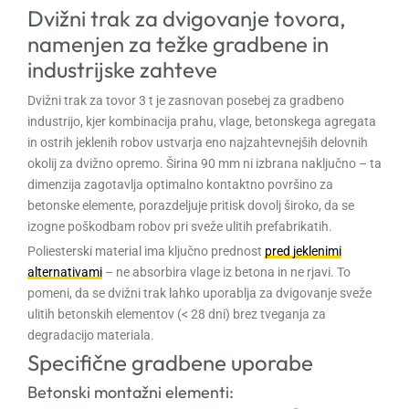
Dvižni trak za dvigovanje tovora,
namenjen za težke gradbene in
industrijske zahteve
Dvižni trak za tovor 3 t je zasnovan posebej za gradbeno
industrijo, kjer kombinacija prahu, vlage, betonskega agregata
in ostrih jeklenih robov ustvarja eno najzahtevnejših delovnih
okolij za dvižno opremo. Širina 90 mm ni izbrana naključno – ta
dimenzija zagotavlja optimalno kontaktno površino za
betonske elemente, porazdeljuje pritisk dovolj široko, da se
izogne poškodbam robov pri sveže ulitih prefabrikatih.
Poliesterski material ima ključno prednost
pred jeklenimi
alternativami
– ne absorbira vlage iz betona in ne rjavi. To
pomeni, da se dvižni trak lahko uporablja za dvigovanje sveže
ulitih betonskih elementov (< 28 dni) brez tveganja za
degradacijo materiala.
Specifične gradbene uporabe
Betonski montažni elementi: