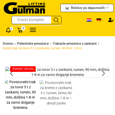
Rešitve po dejavnostih
Ročni viličarji
0
0
Domov
Poliestrske priveznice
Trakaste priveznice z zankami
Dvižni trak za tovor 3 t z zankami, rumen, 90 mm, 1-8 m
POPUST DO
10%