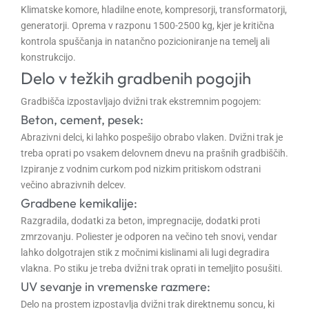
Klimatske komore, hladilne enote, kompresorji, transformatorji,
generatorji. Oprema v razponu 1500-2500 kg, kjer je kritična
kontrola spuščanja in natančno pozicioniranje na temelj ali
konstrukcijo.
Delo v težkih gradbenih pogojih
Gradbišča izpostavljajo dvižni trak ekstremnim pogojem:
Beton, cement, pesek:
Abrazivni delci, ki lahko pospešijo obrabo vlaken. Dvižni trak je
treba oprati po vsakem delovnem dnevu na prašnih gradbiščih.
Izpiranje z vodnim curkom pod nizkim pritiskom odstrani
večino abrazivnih delcev.
Gradbene kemikalije:
Razgradila, dodatki za beton, impregnacije, dodatki proti
zmrzovanju. Poliester je odporen na večino teh snovi, vendar
lahko dolgotrajen stik z močnimi kislinami ali lugi degradira
vlakna. Po stiku je treba dvižni trak oprati in temeljito posušiti.
UV sevanje in vremenske razmere:
Delo na prostem izpostavlja dvižni trak direktnemu soncu, ki